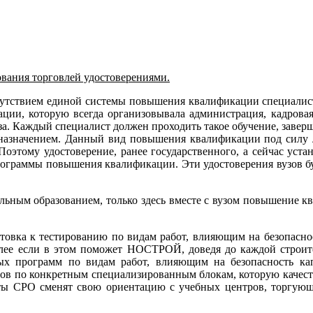
вания торговлей удостоверениями.
утствием единой системы повышения квалификации специалисто
ции, которую всегда организовывала администрация, кадровая
. Каждый специалист должен проходить такое обучение, заверша
азначением. Данный вид повышения квалификации под силу л
Поэтому удостоверение, ранее государственного, а сейчас уст
программы повышения квалификации. Эти удостоверения вузов б
альным образованием, только здесь вместе с вузом повышение 
товка к тестированию по видам работ, влияющим на безопаснос
более если в этом поможет НОСТРОЙ, доведя до каждой строит
 программ по видам работ, влияющим на безопасность капит
сов по конкретным специализированным блокам, которую качеств
ы СРО сменят свою ориентацию с учебных центров, торгующи