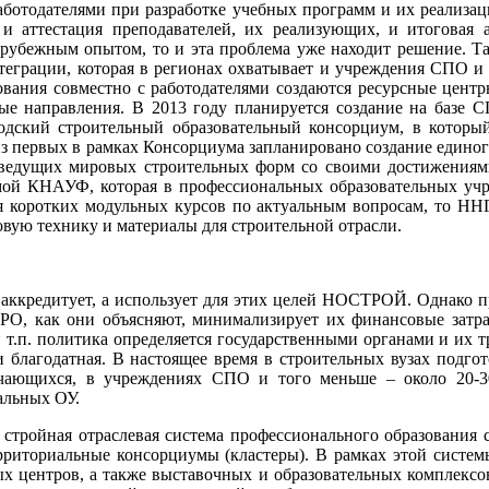
ботодателями при разработке учебных программ и их реализации
и аттестация преподавателей, их реализующих, и итоговая а
рубежным опытом, то и эта проблема уже находит решение. Т
еграции, которая в регионах охватывает и учреждения СПО и 
вания совместно с работодателями создаются ресурсные центр
ные направления. В 2013 году планируется создание на базе 
одский строительный образовательный консорциум, в котор
из первых в рамках Консорциума запланировано создание единог
е ведущих мировых строительных форм со своими достижениями
мой КНАУФ, которая в профессиональных образовательных уч
ся коротких модульных курсов по актуальным вопросам, то НН
ую технику и материалы для строительной отрасли.
 аккредитует, а использует для этих целей НОСТРОЙ. Однако 
РО, как они объясняют, минимализирует их финансовые затра
 т.п. политика определяется государственными органами и их т
и благодатная. В настоящее время в строительных вузах подг
учающихся, в учреждениях СПО и того меньше – около 20-3
альных ОУ.
я стройная отраслевая система профессионального образования 
территориальные консорциумы (кластеры). В рамках этой систе
ных центров, а также выставочных и образовательных комплек