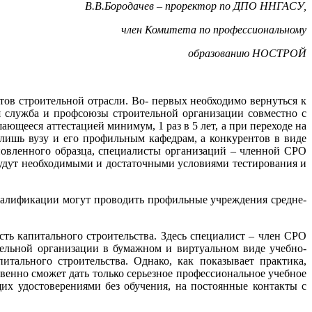
В.В.Бородачев – проректор по ДПО ННГАСУ,
член Комитета по профессиональному
образованию НОСТРОЙ
в строительной отрасли. Во- первых необходимо вернуться к
 служба и профсоюзы строительной организации совместно с
ющееся аттестацией минимум, 1 раз в 5 лет, а при переходе на
ишь вузу и его профильным кафедрам, а конкурентов в виде
ановленного образца, специалисты организаций – членной СРО
удут необходимыми и достаточными условиями тестирования и
квалификации могут проводить профильные учреждения средне-
ть капитального строительства. Здесь специалист – член СРО
ельной организации в бумажном и виртуальном виде учебно-
ального строительства. Однако, как показывает практика,
енно сможет дать только серьезное профессиональное учебное
х удостоверениями без обучения, на постоянные контакты с