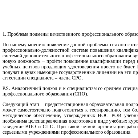
1.
Проблема подмены качественного профессионального образо
По нашему мнению появление данной проблемы связано с отс
профессионально-должностной системе повышения квалифика
системой дополнительного профессионального образования вуза
новую должность – пройти повышение квалификации перед н
учебных центров продающих удостоверения просто не будет. 
получат в вузах имеющие государственные лицензии на эти 
аттестации специалиста – члена СРО.
P.S. Аналогичный подход и к специалистам со среднем специ
профессионального образования (СПО).
Следующий этап – предаттестационная образовательная подго
может самостоятельно подготовиться к тестированию, тем 
методическое обеспечение, утвержденных НОСТРОЙ учебных
необходима целенаправленная подготовка в виде учебных кур
заведение ВПО и СПО. При такой четкой организации работ
серьезными учреждениями профессионального образования.