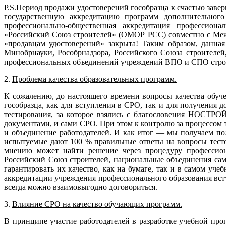
P.S.Период продажи удостоверений гособразца к счастью завер
государственную аккредитацию программ дополнительного
профессионально-общественная аккредитация профессиона
«Российский Союз строителей» (ОМОР РСС) совместно с Меж
«продавцам удостоверений» закрыта! Таким образом, данная
Минобрнауки, Рособрнадзора, Российского Союза строите
профессиональных объединений учреждений ВПО и СПО строит
2.
Проблема качества образовательных программ.
К сожалению, до настоящего времени вопросы качества обуч
гособразца, как для вступления в СРО, так и для получения 
тестирования, за которое взялись с благословения НОСТРО
документами, и сами СРО. При этом к контролю за процессом 
и объединение работодателей. И как итог — мы получаем по
испытуемые дают 100 % правильные ответы на вопросы тесто
мнению может найти решение через процедуру профессиона
Российский Союз строителей, национальные объединения са
гарантировать их качество, как на бумаге, так и в самом уче
аккредитации учреждения профессионального образования вст
всегда можно взаимовыгодно договориться.
3.
Влияние СРО на качество обучающих программ.
В принципе участие работодателей в разработке учебной пр