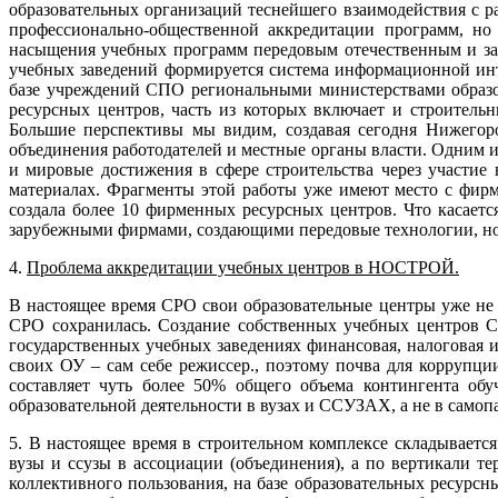
образовательных организаций теснейшего взаимодействия с ра
профессионально-общественной аккредитации программ, но 
насыщения учебных программ передовым отечественным и за
учебных заведений формируется система информационной инт
базе учреждений СПО региональными министерствами образо
ресурсных центров, часть из которых включает и строитель
Большие перспективы мы видим, создавая сегодня Нижегор
объединения работодателей и местные органы власти. Одним 
и мировые достижения в сфере строительства через участи
материалах. Фрагменты этой работы уже имеют место с фир
создала более 10 фирменных ресурсных центров. Что касает
зарубежными фирмами, создающими передовые технологии, нов
4.
Проблема аккредитации учебных центров в НОСТРОЙ.
В настоящее время СРО свои образовательные центры уже не
СРО сохранилась. Создание собственных учебных центров С
государственных учебных заведениях финансовая, налоговая и
своих ОУ – сам себе режиссер., поэтому почва для коррупци
составляет чуть более 50% общего объема контингента об
образовательной деятельности в вузах и ССУЗАХ, а не в самоп
5. В настоящее время в строительном комплексе складываетс
вузы и ссузы в ассоциации (объединения), а по вертикали 
коллективного пользования, на базе образовательных ресурс