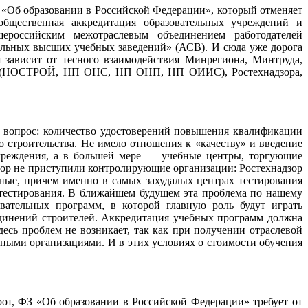
ФЗ «Об образовании в Российской Федерации», который отменяет
общественная аккредитация образовательных учреждений и
бщероссийским межотраслевым объединением работодателей
льных высших учебных заведений» (АСВ). И сюда уже дорога
я зависит от тесного взаимодействия Минрегиона, Минтруда,
ций (НОСТРОЙ, НП ОНС, НП ОНП, НП ОИИС), Ростехнадзора,
н вопрос: количество удостоверений повышения квалификации
о строительства. Не имело отношения к «качеству» и введение
учреждения, а в большей мере — учебные центры, торгующие
 пор не приступили контролирующие организации: Ростехнадзор
ные, причем именно в самых захудалых центрах тестирования
 тестирования. В ближайшем будущем эта проблема по нашему
вательных программ, в которой главную роль будут играть
динений строителей. Аккредитация учебных программ должна
здесь проблем не возникает, так как при получении отраслевой
ными организациями. И в этих условиях о стоимости обучения
от, ФЗ «Об образовании в Российской Федерации» требует от