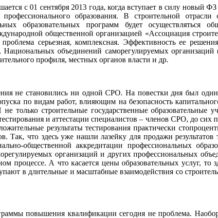
шается с 01 сентября 2013 года, когда вступает в силу новый 
 профессионального образования. В строительной отрасли 
льных образовательных программ будет осуществляться о
дународной общественной организацией «Ассоциация строите
 проблема серьезная, комплексная. Эффективность ее решени
лей, Национальных объединений саморегулируемых организа
ельного профиля, местных органов власти и др.
ения не становились ни одной СРО. На повестки дня был оди
допуска по видам работ, влияющим на безопасность капитальног
Й не только строительные государственные образовательные 
тестирования и аттестации специалистов – членов СРО, до сих
ложительные результаты тестирования практически стопроцент
в. Так, что здесь уже нашли лазейку для продажи результатов
льно-общественной аккредитации профессиональных образо
морегулируемых организаций и других профессиональных объе
бном процессе. А что касается цены образовательных услуг, то 
упают в длительные и масштабные взаимодействия со строитель
ограммы повышения квалификации сегодня не проблема. Наобор