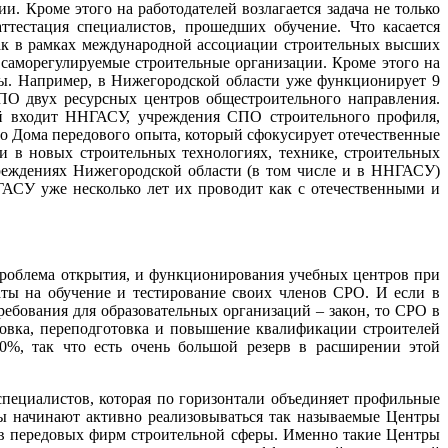
. Кроме этого на работодателей возлагается задача не только
ттестация специалистов, прошедших обучение. Что касается
ак в рамках международной ассоциации строительных высших
саморегулируемые строительные организации. Кроме этого на
ы. Например, в Нижегородской области уже функционирует 9
СПО двух ресурсных центров общестроительного направления.
ый входит ННГАСУ, учреждения СПО строительного профиля,
о Дома передового опыта, который сфокусирует отечественные
 в новых строительных технологиях, технике, строительных
реждениях Нижегородской области (в том числе и в ННГАСУ)
ГАСУ уже несколько лет их проводит как с отечественными и
проблема открытия, и функционирования учебных центров при
ты на обучение и тестирование своих членов СРО. И если в
ребования для образовательных организаций – закон, то СРО в
отовка, переподготовка и повышение квалификации строителей
0%, так что есть очень большой резерв в расширении этой
специалистов, которая по горизонтали объединяет профильные
мы начинают активно реализовываться так называемые Центры
сов передовых фирм строительной сферы. Именно такие Центры