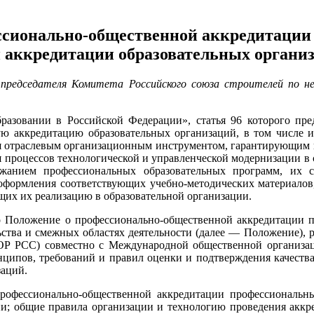
ссионально-общественной аккредитации
 аккредитации образовательных органи
председателя Комитета Российского союза строителей по не
разовании в Российской Федерации», статья 96 которого пр
ю аккредитацию образовательных организаций, в том числе и 
ся отраслевым организационным инструментом, гарантирующим 
 процессов технологической и управленческой модернизации в 
ржанием профессиональных образовательных программ, их 
 оформления соответствующих учебно-методических материалов
щих их реализацию в образовательной организации.
о Положение о профессионально-общественной аккредитации 
льства и смежных областях деятельности (далее — Положение)
ОР РСС) совместно с Международной общественной организа
ципов, требований и правил оценки и подтверждения качеств
заций.
профессионально-общественной аккредитации профессиональн
ии; общие правила организации и технологию проведения акк