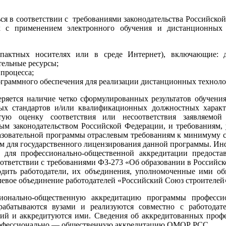
ся в соответствии с требованиями законодательства Российско
х с применением электронного обучения и дистанционных
пактных носителях или в среде Интернет), включающие: ди
тельные ресурсы;
 процесса;
ограммного обеспечения для реализации дистанционных техноло
ряется наличие четко сформулированных результатов обучения
ых стандартов и/или квалификационных должностных характе
утую оценку соответствия или несоответствия заявляемо
ым законодательством Российской Федерации, и требованиям
разовательной программы отраслевым требованиям к минимуму с
м для государственного лицензирования данной программы. Инф
уза для профессионально-общественной аккредитации пред
соответствии с требованиями ФЗ-273 «Об образовании в Россий
ить работодатели, их объединения, уполномоченные ими общес
левое объединение работодателей «Российский Союз строителе
нально-общественную аккредитацию программы профессион
абатываются вузами и реализуются совместно с работодат
ий и аккредитуются ими. Сведения об аккредитованных профес
рофессионально — общественную аккредитацию ОМОР РСС.