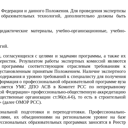
й Федерации и данного Положения. Для проведения экспертизы
 образовательных технологий, дополнительно должны быть
дактические материалы, учебно-организационные, учебно-
гий.
, согласующихся с целями и задачами программы, а также их
ристик. Результатом работы экспертных комиссий являются
й программы соответствующим отраслевым требованиям к
, установленным принятым Положением. Наличие экспертного
одержания и уровню требований к специалисту для получения
ормация о профессиональной образовательной программе вуза
оставляется УМС ДПО АСВ в Комитет РСС по непрерывному
ской Федерации» профессионально-общественную аккредитацию
твенные организации ст.96(п.4-6), то есть в строительной
й» (далее ОМОР РСС).
альной подготовки и переподготовки. Профессионально-
елями, их объединениями на региональном уровне на базе
сиональных образовательных программах заносятся в Реестр