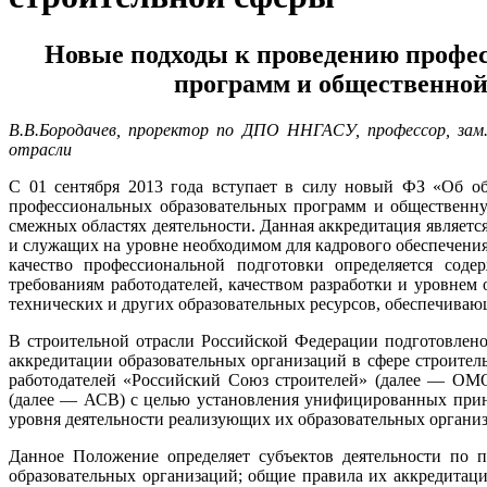
Новые подходы к проведению профе
программ и общественной
В.В.Бородачев, проректор по ДПО ННГАСУ, профессор, зам.
отрасли
С 01 сентября 2013 года вступает в силу новый ФЗ «Об об
профессиональных образовательных программ и общественну
смежных областях деятельности. Данная аккредитация являет
и служащих на уровне необходимом для кадрового обеспечения
качество профессиональной подготовки определяется соде
требованиям работодателей, качеством разработки и уровнем
технических и других образовательных ресурсов, обеспечиваю
В строительной отрасли Российской Федерации подготовлен
аккредитации образовательных организаций в сфере строите
работодателей «Российский Союз строителей» (далее — ОМ
(далее — АСВ) с целью установления унифицированных прин
уровня деятельности реализующих их образовательных органи
Данное Положение определяет субъектов деятельности по 
образовательных организаций; общие правила их аккредитац