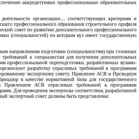
еспечению аккредитуемых профессиональных образовательных
я деятельности организации… соответствующих критериям и
сшего профессионального образования строительного профиля
еский совет по развитию дополнительного профессионального
и (специальностей) по которым вуз имеет государственную
ым направлениям подготовки (специальностям) при головных
 требований к специалистам для получения дополнительных
мм профессиональной переподготовки, разработанных вузами-
рганизуют разработку отраслевых требований к программам
ированному экспертному совету. Правление АСВ и Президиум
надзор в качестве нормативной базы для государственного
ых Правлением АСВ отраслевых требований к программам
амм. Для проведения экспертизы соответствия, разработанной
ный экспертный совет должны быть представлены: