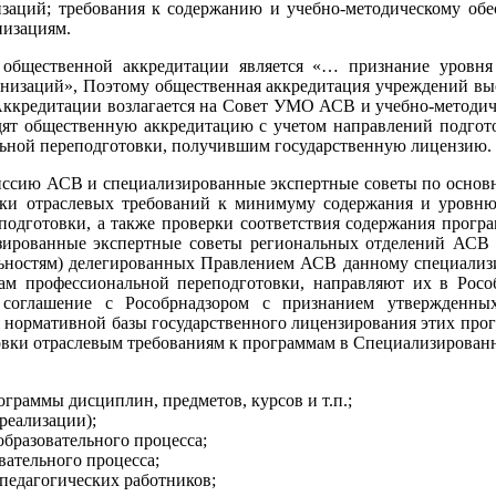
изаций; требования к содержанию и учебно-методическому об
низациям.
 общественной аккредитации является «… признание уровн
низаций», Поэтому общественная аккредитация учреждений вы
 Аккредитации возлагается на Совет УМО АСВ и учебно-методич
общественную аккредитацию с учетом направлений подготовк
ьной переподготовки, получившим государственную лицензию.
ссию АСВ и специализированные экспертные советы по основн
тки отраслевых требований к минимуму содержания и уровню
одготовки, а также проверки соответствия содержания програ
ированные экспертные советы региональных отделений АСВ о
льностям) делегированных Правлением АСВ данному специализ
 профессиональной переподготовки, направляют их в Рособр
 соглашение с Рособрнадзором с признанием утвержденн
 нормативной базы государственного лицензирования этих прогр
вки отраслевым требованиям к программам в Специализирован
граммы дисциплин, предметов, курсов и т.п.;
реализации);
бразовательного процесса;
вательного процесса;
педагогических работников;