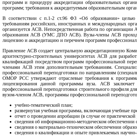
программ и процедуру аккредитации образовательных орган
программ; требования к аккредитуемым образовательным орга
В соответствии с п.1-2 ст.96 ФЗ «Об образовании» целью
требованиям российских, иностранных и международных орга
организуется АСВ. Непосредственная работа по организации
образования АСВ (УМС ДПО АСВ). Вузы-члены АСВ проходят 
лицензию и аккредитацию и перечнем программ профессионал
Правление АСВ создает центральную аккредитационную Коми
архитектурно-строительных университетах АСВ для разрабо
квалификаций посредством программ профессиональной переп
членами АСВ этим дополнительным требованиям. Специализ
профессиональной переподготовки по направлениям (специа
ОМОР РСС утверждают отраслевые требования к программам
лицензирования данной программы вуза. АСВ заключает
профессиональной переподготовки строительного профиля для
вузом-членом АСВ, программы профессиональной переподгото
учебно-тематический план;
развернутая учебная программа, включающая учебные про
отчет о проведении апробации (в случае ее практической 
сведения об информационно-методическом обеспечении о
сведения о материально-техническом обеспечении образо
сведения о квалификации и опыте привлекаемых научно-