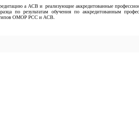
редитацию а АСВ и реализующие аккредитованные профессион
бразца по результатам обучения по аккредитованным профе
готипов ОМОР РСС и АСВ.