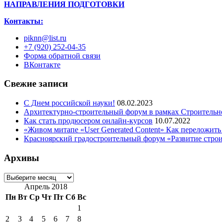
НАПРАВЛЕНИЯ ПОДГОТОВКИ
Контакты:
piknn@list.ru
+7 (920) 252-04-35
Форма обратной связи
ВКонтакте
Свежие записи
С Днем российской науки!
08.02.2023
Архитектурно-строительный форум в рамках Строительн
Как стать продюсером онлайн-курсов
10.07.2022
«Живом митапе «User Generated Content» Как переложить
Красноярский градостроительный форум «Развитие стро
Архивы
Архивы
Апрель 2018
Пн
Вт
Ср
Чт
Пт
Сб
Вс
1
2
3
4
5
6
7
8