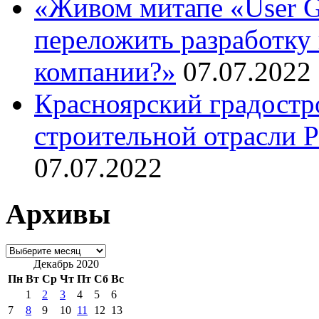
«Живом митапе «User G
переложить разработку 
компании?»
07.07.2022
Красноярский градостр
строительной отрасли 
07.07.2022
Архивы
Архивы
Декабрь 2020
Пн
Вт
Ср
Чт
Пт
Сб
Вс
1
2
3
4
5
6
7
8
9
10
11
12
13