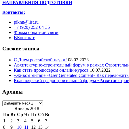
НАПРАВЛЕНИЯ ПОДГОТОВКИ
Контакты:
piknn@list.ru
+7 (920) 252-04-35
Форма обратной связи
ВКонтакте
Свежие записи
С Днем российской науки!
08.02.2023
Архитектурно-строительный форум в рамках Строительн
Как стать продюсером онлайн-курсов
10.07.2022
«Живом митапе «User Generated Content» Как переложить
Красноярский градостроительный форум «Развитие стро
Архивы
Архивы
Январь 2018
Пн
Вт
Ср
Чт
Пт
Сб
Вс
1
2
3
4
5
6
7
8
9
10
11
12
13
14