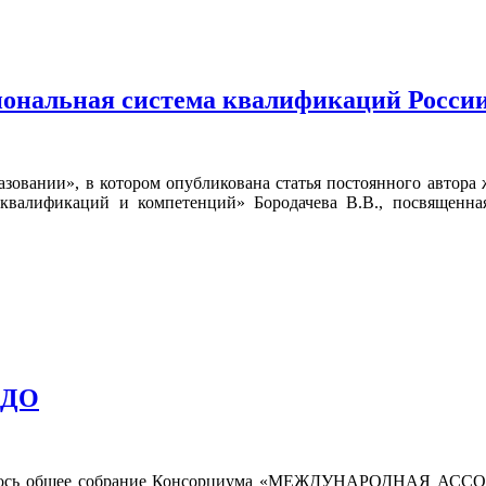
иональная система квалификаций Росси
азовании», в котором опубликована статья постоянного автор
валификаций и компетенций» Бородачева В.В., посвященная
ПДО
а состоялось общее собрание Консорциума «МЕЖДУНАР