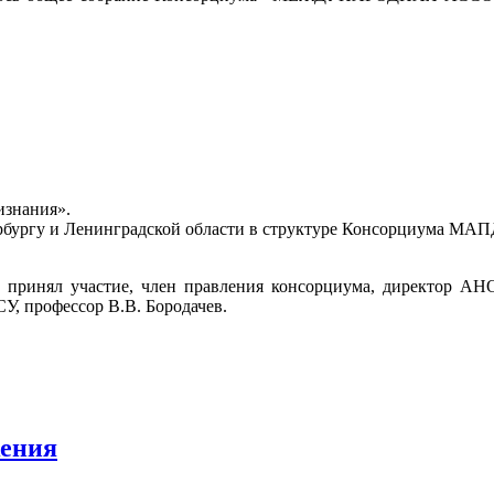
изнания».
рбургу и Ленинградской области в структуре Консорциума МА
ринял участие, член правления консорциума, директор А
У, профессор В.В. Бородачев.
жения