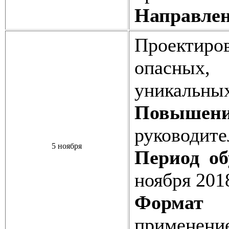
Направлен
Проектир
опасных
уникальных
Повышен
руководите
5 ноября
Период об
ноября 201
Формат о
применени