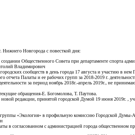
г. Нижнего Новгорода с повесткой дня:
 создании Общественного Совета при департаменте спорта адми
натолий Владимирович
городских сообществ в день города 17 августа и участию в нем 
 отчета Палаты и ее рабочих групп за 2018-2019 г. деятельност
еятельности за период ноябрь 2018г.-апрель 2019г., не принима
 текущие обращения-Е. Богомолова, Т. Паутова.
новой редакции, принятой городской Думой 19 июня 2019г. , у
чей группы «Экология» в профильную комиссию Городской Думы-
ин
аты в согласованном с администрацией города общественном про