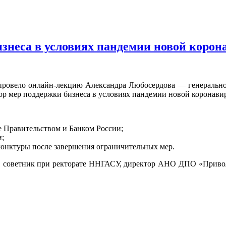
знеса в условиях пандемии новой коро
а провело онлайн-лекцию Александра Любосердова — генераль
ор мер поддержки бизнеса в условиях пандемии новой коронави
 Правительством и Банком России;
и;
юнктуры после завершения ограничительных мер.
И, советник при ректорате ННГАСУ, директор АНО ДПО «Приво